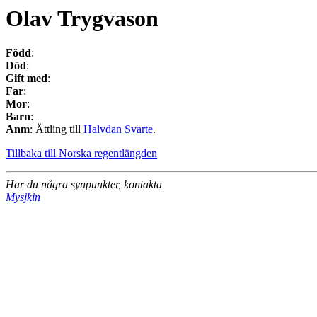
Olav Trygvason
Född
:
Död
:
Gift med
:
Far
:
Mor
:
Barn
:
Anm
: Ättling till
Halvdan Svarte
.
Tillbaka till Norska regentlängden
Har du några synpunkter, kontakta
Mysjkin