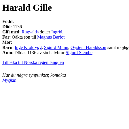
Harald Gille
Född
:
Död
: 1136
Gift med
:
Ragvalds
dotter
Ingrid
.
Far
: Oäkta son till
Magnus Barfot
Mor
:
Barn
:
Inge Krokrygg
,
Sigurd Munn
,
Øystein Haraldsson
samt möjlige
Anm
: Dödas 1136 av sin halvbror
Sigurd Slembe
Tillbaka till Norska regentlängden
Har du några synpunkter, kontakta
Mysjkin