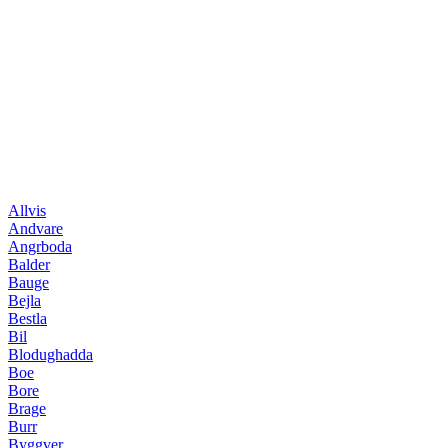
Allvis
Andvare
Angrboda
Balder
Bauge
Bejla
Bestla
Bil
Blodughadda
Boe
Bore
Brage
Burr
Byggver