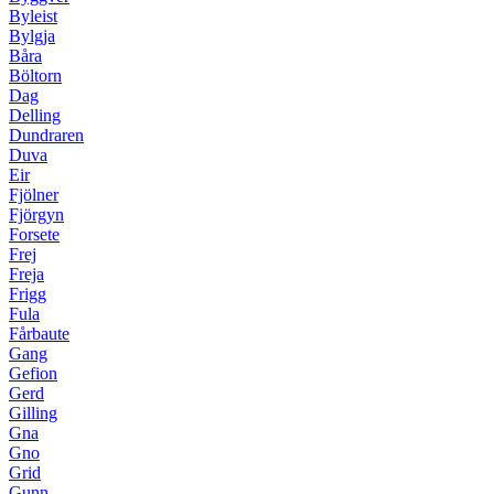
Byleist
Bylgja
Båra
Böltorn
Dag
Delling
Dundraren
Duva
Eir
Fjölner
Fjörgyn
Forsete
Frej
Freja
Frigg
Fula
Fårbaute
Gang
Gefion
Gerd
Gilling
Gna
Gno
Grid
Gunn