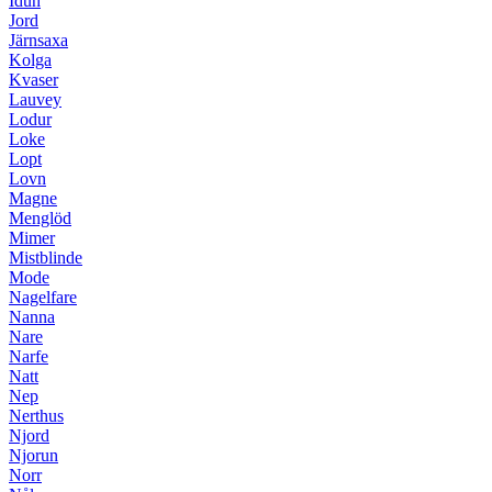
Idun
Jord
Järnsaxa
Kolga
Kvaser
Lauvey
Lodur
Loke
Lopt
Lovn
Magne
Menglöd
Mimer
Mistblinde
Mode
Nagelfare
Nanna
Nare
Narfe
Natt
Nep
Nerthus
Njord
Njorun
Norr